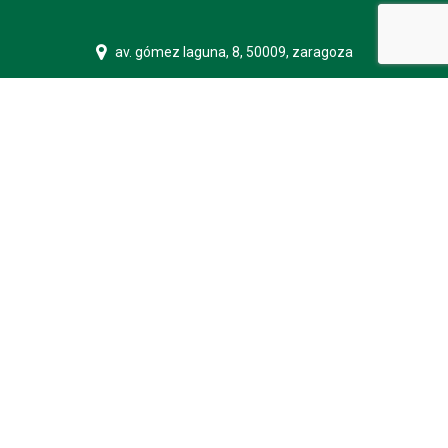
av. gómez laguna, 8, 50009, zaragoza
976 56 92 90
api@inmueblesperezguerrero.com
página desarrollada por
orix
aviso legal
política de cookies
política de privacidad
canal de información