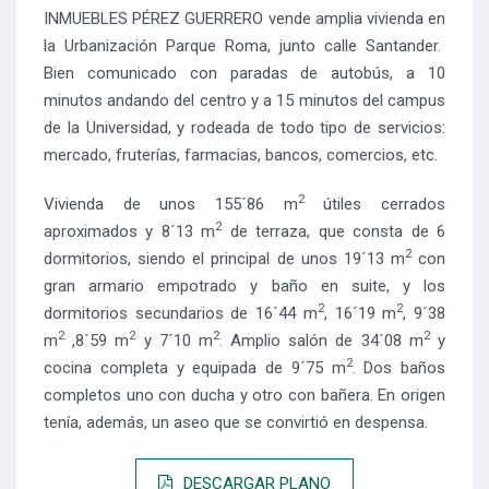
INMUEBLES PÉREZ GUERRERO vende amplia vivienda en
la Urbanización Parque Roma, junto calle Santander.
Bien comunicado con paradas de autobús, a 10
minutos andando del centro y a 15 minutos del campus
de la Universidad, y rodeada de todo tipo de servicios:
mercado, fruterías, farmacias, bancos, comercios, etc.
2
Vivienda de unos 155´86 m
útiles cerrados
2
aproximados y 8´13 m
de terraza, que consta de 6
2
dormitorios, siendo el principal de unos 19´13 m
con
gran armario empotrado y baño en suite, y los
2
2
dormitorios secundarios de 16´44 m
, 16´19 m
, 9´38
2
2
2
2
m
,8´59 m
y 7´10 m
. Amplio salón de 34´08 m
y
2
cocina completa y equipada de 9´75 m
. Dos baños
completos uno con ducha y otro con bañera. En origen
tenía, además, un aseo que se convirtió en despensa.
DESCARGAR PLANO