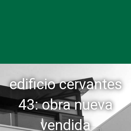
edificio cervantes
43: obra nueva
vendida