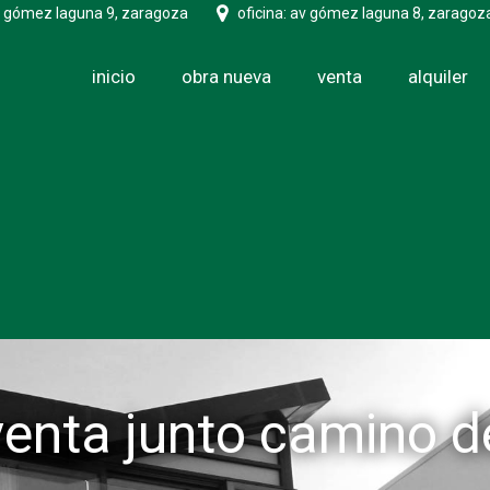
v gómez laguna 9, zaragoza
oficina: av gómez laguna 8, zaragoz
inicio
obra nueva
venta
alquiler
venta junto camino de