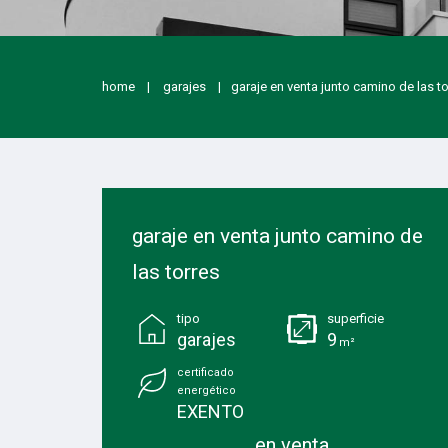
home
garajes
garaje en venta junto camino de las t
garaje en venta junto camino de
las torres
tipo
superficie
garajes
9
m²
certificado
energético
EXENTO
en venta