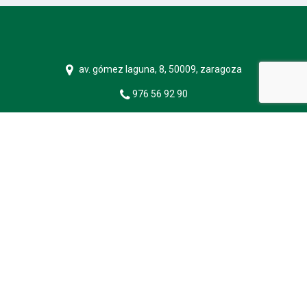
av. gómez laguna, 8, 50009, zaragoza
976 56 92 90
api@inmueblesperezguerrero.com
página desarrollada por
orix
aviso legal
política de cookies