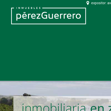
expositor: a
inmobiliaria
en 