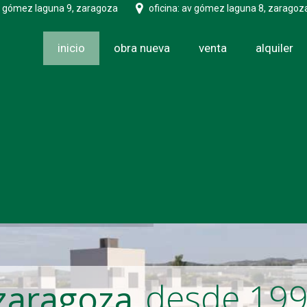
v gómez laguna 9, zaragoza
oficina: av gómez laguna 8, zaragoz
inicio
obra nueva
venta
alquiler
desde 19
zaragoza