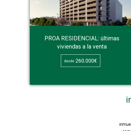
PROA RESIDENCIAL: últimas
viviendas a la venta
260.000€
desde
i
inmueb