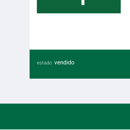
vendido
estado: