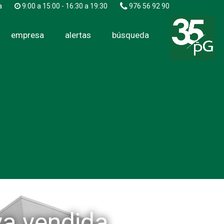
a
9:00 a 15:00 - 16:30 a 19:30
976 56 92 90
empresa
alertas
búsqueda
eva vendida