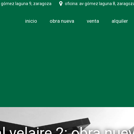
v gómez laguna 9, zaragoza
oficina: av gómez laguna 8, zaragoz
inicio
obra nueva
venta
alquiler
l velaire 2: obra nu