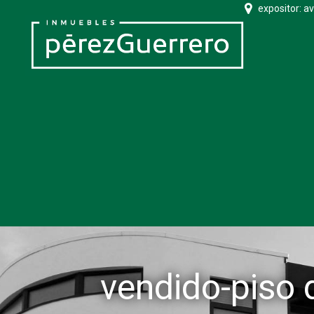
expositor: a
vendido-piso d