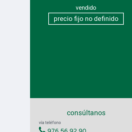
vendido
precio fijo no definido
consúltanos
vía teléfono
976 56 92 90