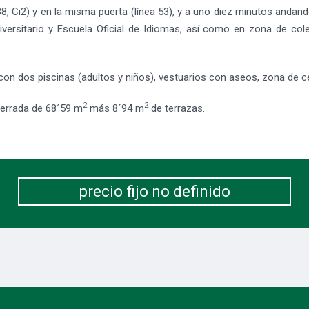
, Ci2) y en la misma puerta (línea 53), y a uno diez minutos andando
iversitario y Escuela Oficial de Idiomas, así como en zona de co
on dos piscinas (adultos y niños), vestuarios con aseos, zona de césp
2
2
l cerrada de 68´59 m
más 8´94 m
de terrazas.
precio fijo no definido