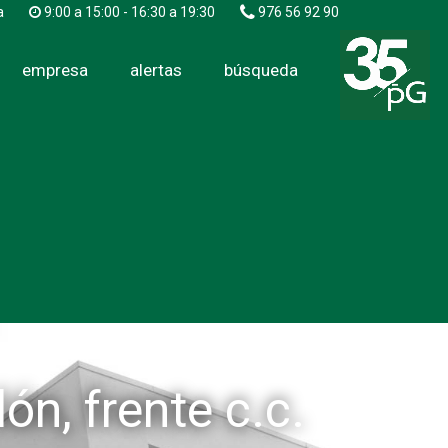
a
9:00 a 15:00 - 16:30 a 19:30
976 56 92 90
empresa
alertas
búsqueda
ón, frente c.c.